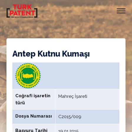
Antep Kutnu Kumaşı
Coğrafi işaretin
Mahreç İşareti
türü
Dosya Numarası
C2015/009
Başvuru Tarihi
19.01.2015