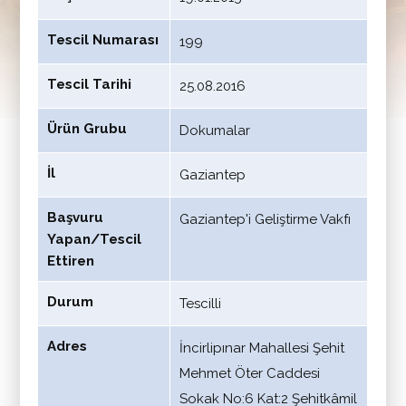
Tescil Numarası
199
Tescil Tarihi
25.08.2016
Ürün Grubu
Dokumalar
İl
Gaziantep
Başvuru
Gaziantep'i Geliştirme Vakfı
Yapan/Tescil
Ettiren
Durum
Tescilli
Adres
İncirlipınar Mahallesi Şehit
Mehmet Öter Caddesi
Sokak No:6 Kat:2 Şehitkâmil