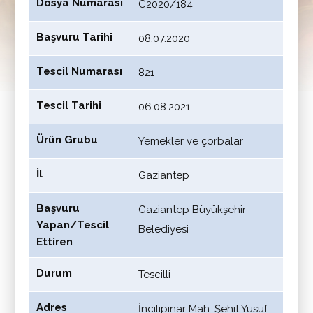
Dosya Numarası
C2020/184
Başvuru Tarihi
08.07.2020
Tescil Numarası
821
Tescil Tarihi
06.08.2021
Ürün Grubu
Yemekler ve çorbalar
İl
Gaziantep
Başvuru
Gaziantep Büyükşehir
Yapan/Tescil
Belediyesi
Ettiren
Durum
Tescilli
Adres
İncilipınar Mah. Şehit Yusuf