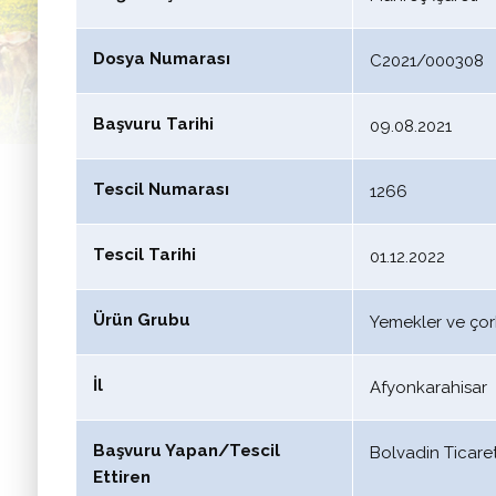
Dosya Numarası
C2021/000308
Başvuru Tarihi
09.08.2021
Tescil Numarası
1266
Tescil Tarihi
01.12.2022
Ürün Grubu
Yemekler ve çor
İl
Afyonkarahisar
Başvuru Yapan/Tescil
Bolvadin Ticare
Ettiren