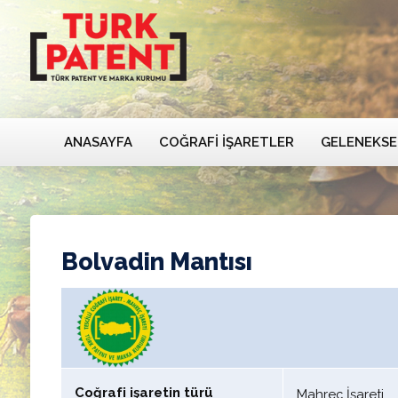
ANASAYFA
COĞRAFI İŞARETLER
GELENEKSE
Bolvadin Mantısı
Coğrafi işaretin türü
Mahreç İşareti