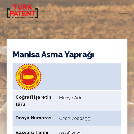
Manisa Asma Yaprağı
Coğrafi işaretin
Menşe Adı
türü
Dosya Numarası
C2021/000299
Başvuru Tarihi
03.08.2021