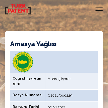
Amasya Yağlısı
Coğrafi işaretin
Mahreç İşareti
türü
Dosya Numarası
C2021/000229
Başvuru Tarihi
03.06.2021