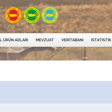
L ÜRÜN ADLARI
MEVZUAT
VERITABANI
İSTATISTIK