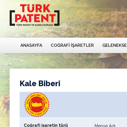
ANASAYFA
COĞRAFI İŞARETLER
GELENEKSE
Kale Biberi
Coğrafi işaretin türü
Menşe Adı