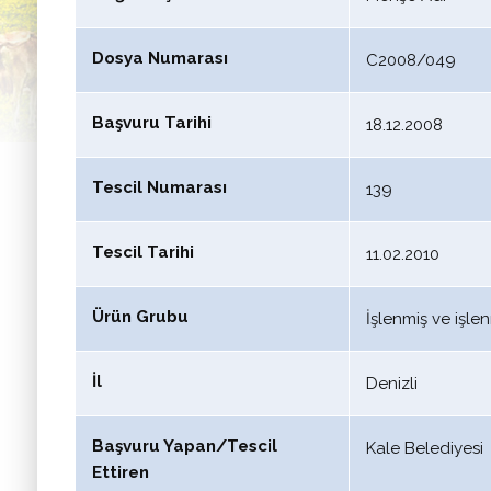
Dosya Numarası
C2008/049
Başvuru Tarihi
18.12.2008
Tescil Numarası
139
Tescil Tarihi
11.02.2010
Ürün Grubu
İşlenmiş ve işl
İl
Denizli
Başvuru Yapan/Tescil
Kale Belediyesi
Ettiren