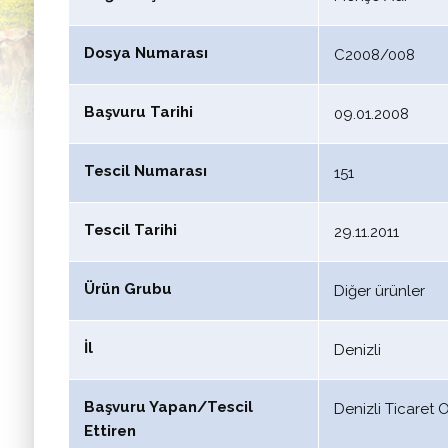
Dosya Numarası
C2008/008
Başvuru Tarihi
09.01.2008
Tescil Numarası
151
Tescil Tarihi
29.11.2011
Ürün Grubu
Diğer ürünler
İl
Denizli
Başvuru Yapan/Tescil
Denizli Ticaret 
Ettiren