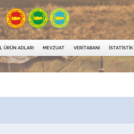
L ÜRÜN ADLARI
MEVZUAT
VERITABANI
İSTATISTIK