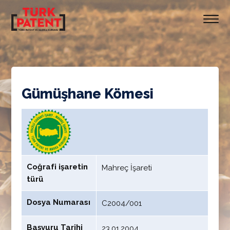
Gümüşhane Kömesi
Coğrafi işaretin
Mahreç İşareti
türü
Dosya Numarası
C2004/001
Başvuru Tarihi
23.01.2004