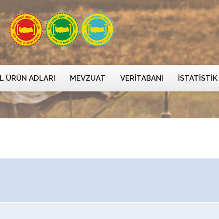
L ÜRÜN ADLARI
MEVZUAT
VERITABANI
İSTATISTIK