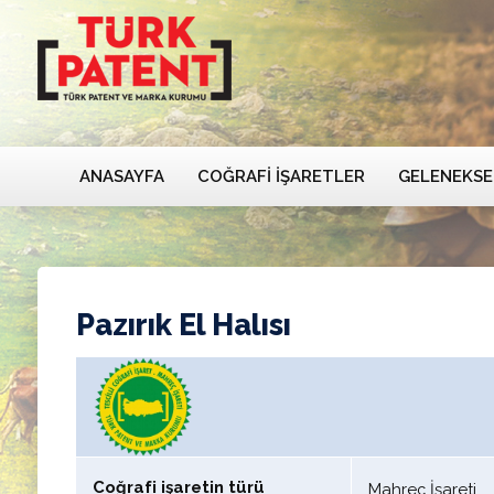
ANASAYFA
COĞRAFI İŞARETLER
GELENEKSE
Pazırık El Halısı
Coğrafi işaretin türü
Mahreç İşareti