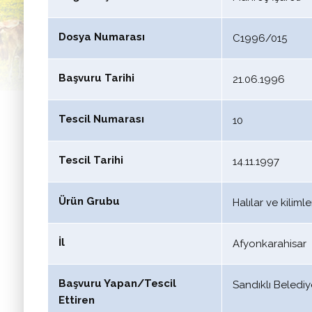
Dosya Numarası
C1996/015
Başvuru Tarihi
21.06.1996
Tescil Numarası
10
Tescil Tarihi
14.11.1997
Ürün Grubu
Halılar ve kilimle
İl
Afyonkarahisar
Başvuru Yapan/Tescil
Sandıklı Belediy
Ettiren