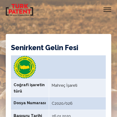
Senirkent Gelin Fesi
Coğrafi işaretin
Mahreç İşareti
türü
Dosya Numarası
C2020/026
Başvuru Tarihi
26.01.2020