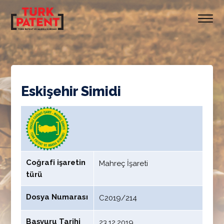
Eskişehir Simidi
Coğrafi işaretin
Mahreç İşareti
türü
Dosya Numarası
C2019/214
Başvuru Tarihi
23.12.2019