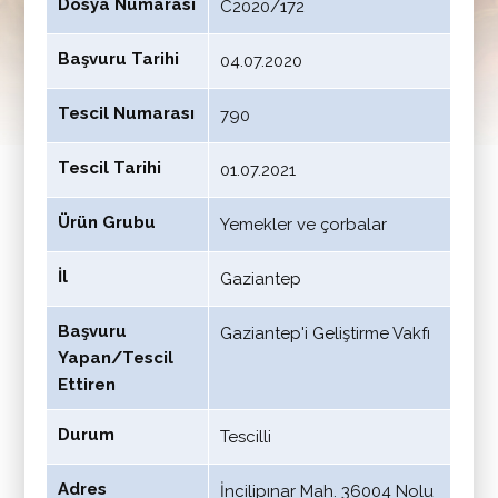
Dosya Numarası
C2020/172
Başvuru Tarihi
04.07.2020
Tescil Numarası
790
Tescil Tarihi
01.07.2021
Ürün Grubu
Yemekler ve çorbalar
İl
Gaziantep
Başvuru
Gaziantep'i Geliştirme Vakfı
Yapan/Tescil
Ettiren
Durum
Tescilli
Adres
İncilipınar Mah. 36004 Nolu