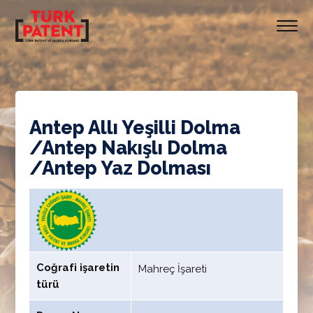
Antep Allı Yeşilli Dolma
/Antep Nakışlı Dolma
/Antep Yaz Dolması
Coğrafi işaretin
Mahreç İşareti
türü