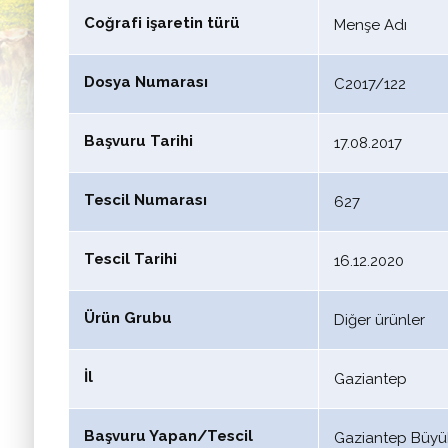
Coğrafi işaretin türü
Menşe Adı
Dosya Numarası
C2017/122
Başvuru Tarihi
17.08.2017
Tescil Numarası
627
Tescil Tarihi
16.12.2020
Ürün Grubu
Diğer ürünler
İl
Gaziantep
Başvuru Yapan/Tescil
Gaziantep Büyük