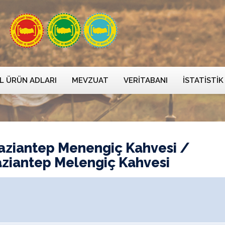
L ÜRÜN ADLARI
MEVZUAT
VERITABANI
İSTATISTIK
aziantep Menengiç Kahvesi /
aziantep Melengiç Kahvesi